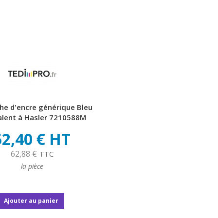
he d'encre générique Bleu
alent à Hasler 7210588M
52,40 € HT
62,88 €
TTC
la pièce
Ajouter au panier