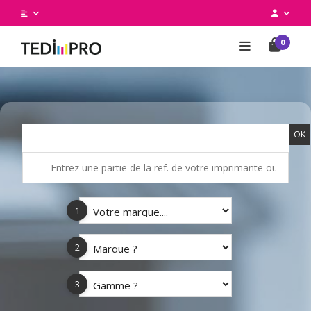
0
OK
1
2
3