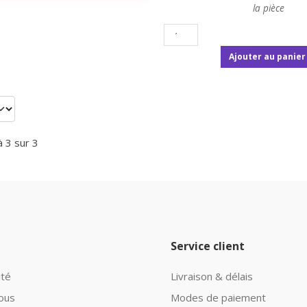
la pièce
Ajouter au panier
à 3 sur 3
Service client
ité
Livraison & délais
ous
Modes de paiement