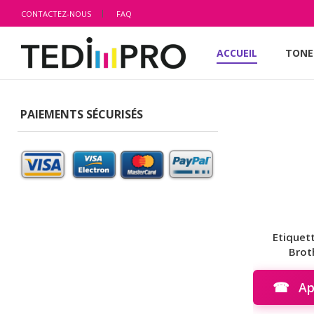
CONTACTEZ-NOUS
FAQ
ACCUEIL
TONE
PAIEMENTS SÉCURISÉS
Etiquet
Brot
☎
App