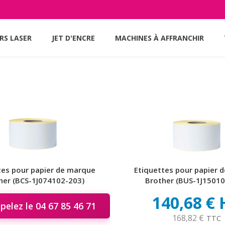
RS LASER
JET D'ENCRE
MACHINES À AFFRANCHIR
tes pour papier de marque
Etiquettes pour papier 
her (BCS-1J074102-203)
Brother (BUS-1J15010
140,68 €
elez le 04 67 85 46 71
168,82 €
TTC