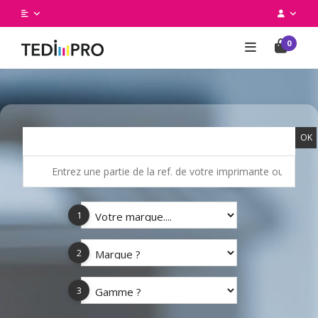
0
OK
1
2
3