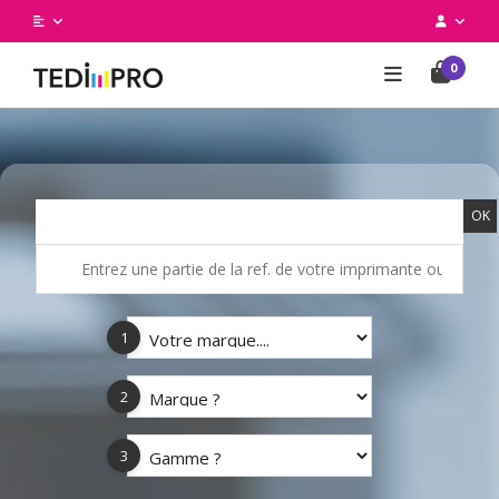
0
OK
1
2
3