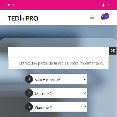
0
OK
1
2
3