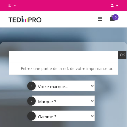
0
OK
1
2
3