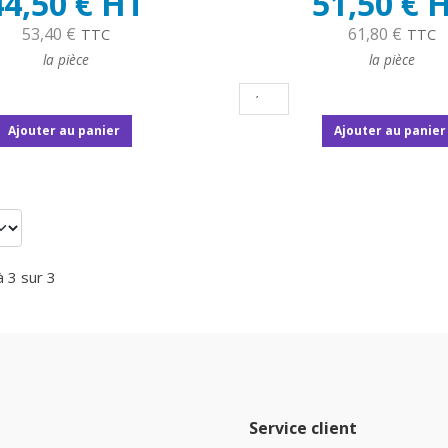
44,50 € HT
51,50 € 
53,40 €
61,80 €
TTC
TTC
la pièce
la pièce
Ajouter au panier
Ajouter au panier
à 3 sur 3
Service client